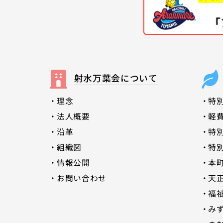
射水万葉会について
理念
特
法人概要
軽
沿革
特
組織図
特
情報公開
本
お問い合わせ
天
福
みす