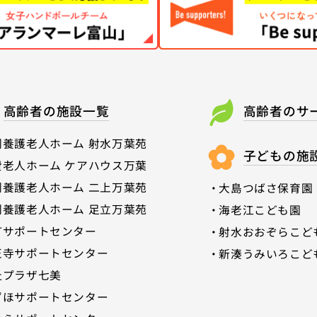
高齢者の施設一覧
高齢者のサ
別養護老人ホーム 射水万葉苑
子どもの施
費老人ホーム ケアハウス万葉
別養護老人ホーム 二上万葉苑
大島つばさ保育園
別養護老人ホーム 足立万葉苑
海老江こども園
町サポートセンター
射水おおぞらこど
正寺サポートセンター
新湊うみいろこど
祉プラザ七美
゙ほサポートセンター