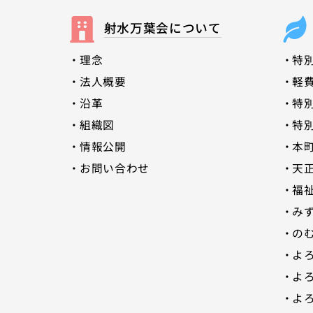
射水万葉会について
理念
特
法人概要
軽
沿革
特
組織図
特
情報公開
本
お問い合わせ
天
福
みす
の
よ
よ
よ