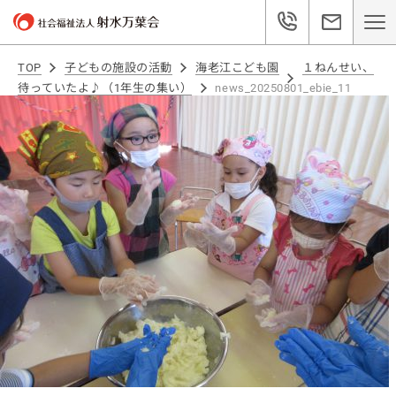
TOP
子どもの施設の活動
海老江こども園
１ねんせい、
待っていたよ♪（1年生の集い）
news_20250801_ebie_11