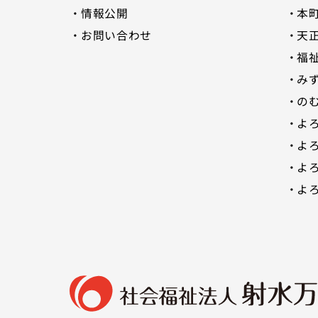
情報公開
本
お問い合わせ
天
福
みす
の
よ
よ
よ
よ