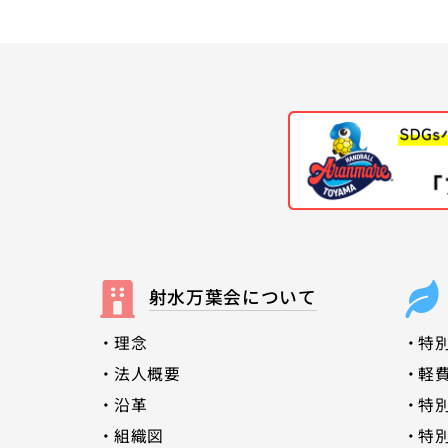
射水万葉会について
理念
特
法人概要
軽
沿革
特
組織図
特