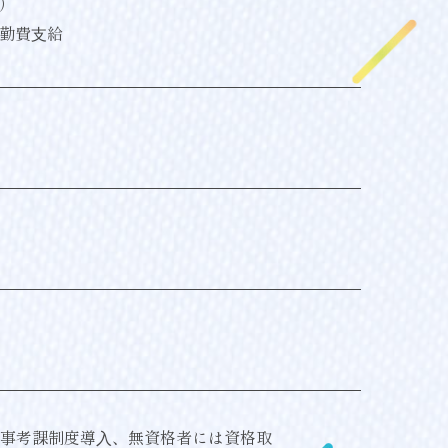
）
勤費⽀給
、⼈事考課制度導⼊、無資格者には資格取