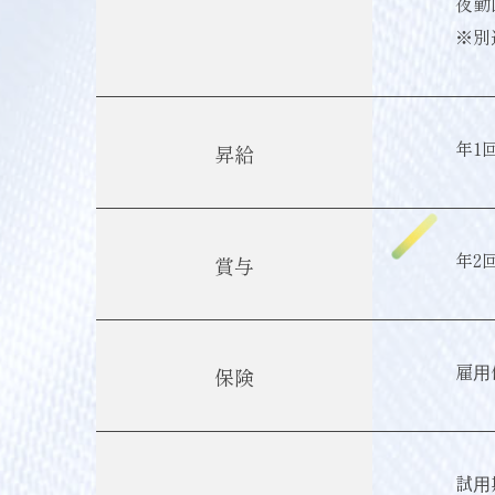
夜勤
※別
年1
昇給
年2
賞与
雇⽤
保険
試⽤