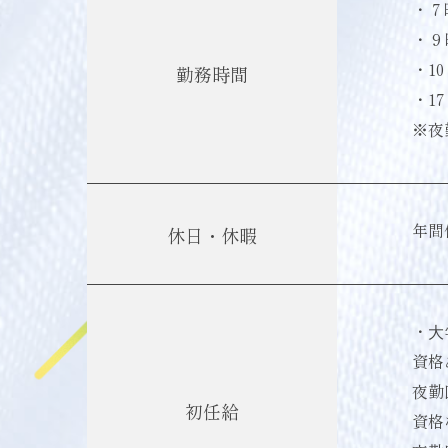
・ 7 
・ 9 
・10 
勤務時間
・17 
※夜
年間
休日・休暇
・⼤
資格あ
夜勤
初任給
資格な