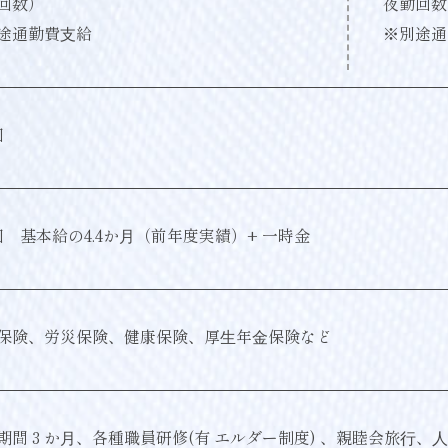
回数）
夜勤回数
途通勤費⽀給
※別途通
回
回 基本給の4.4か⽉（前年度実績）+ 一時金
保険、労災保険、健康保険、厚⽣年⾦保険など
期間 3 か⽉、各種職員研修(有 エルダー制度) 、親睦会旅⾏