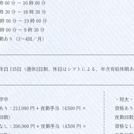
時 00 分 〜 16 時 00 分
時 30 分 〜 18 時 30 分
時 00 分 〜 19 時 00 分
時 00 分 〜 9 時 30 分
勤あり（3〜4回／⽉）
休⽇ 115⽇（週休2⽇制、休⽇はシフトによる、年次有給休暇
学卒
・短⼤・
り：211,900 円 + 夜勤⼿当（4,500 円 ×
資格あり：2
回数）
夜勤回数
し：206,900 円 + 夜勤⼿当（4,500 円 ×
資格なし：1