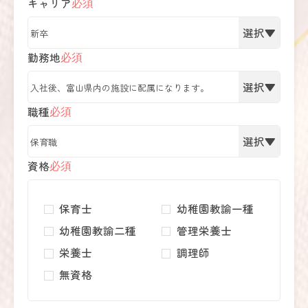
キャリア
必須
勤務地
必須
職種
必須
資格
必須
保育士
幼稚園教諭一種
幼稚園教諭二種
管理栄養士
栄養士
調理師
無資格