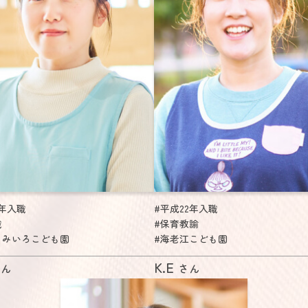
2年入職
#平成22年入職
職
#保育教諭
うみいろこども園
#海老江こども園
K.E
さん
さん