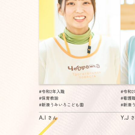
#令和2年入職
#令和
#保育教諭
#看護
#新湊うみいろこども園
#新湊
A.I
Y.J
さん