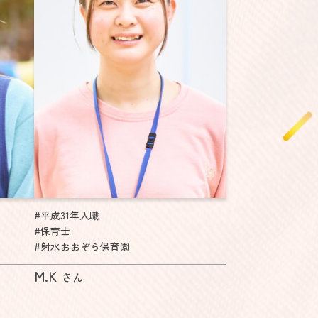
#平成31年入職
#保育士
#射水おおぞら保育園
M.K
さん