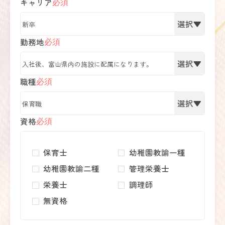
キャリア
必須
勤務地
必須
職種
必須
資格
必須
保育士
幼稚園教諭一種
幼稚園教諭二種
管理栄養士
栄養士
調理師
無資格